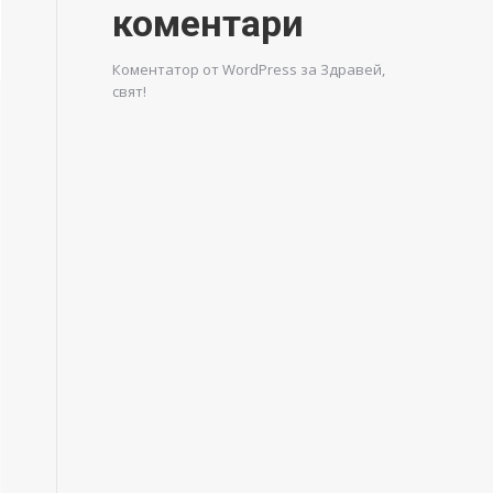
коментари
Коментатор от WordPress
за
Здравей,
свят!