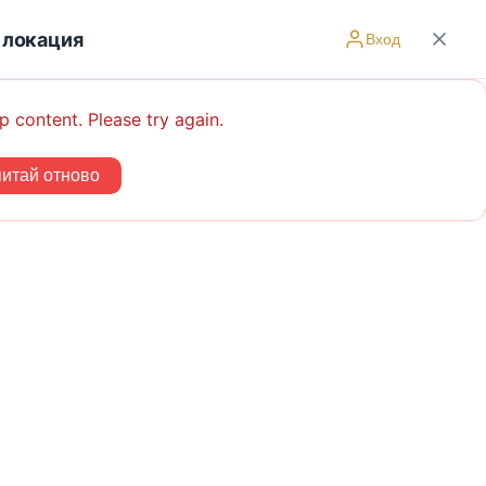
 локация
Вход
p content. Please try again.
итай отново