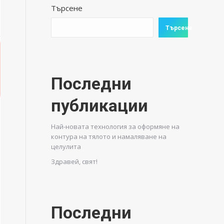
Търсене
Търсене
Последни
публикации
Най-новата технология за оформяне на
контура на тялото и намаляване на
целулита
Здравей, свят!
Последни